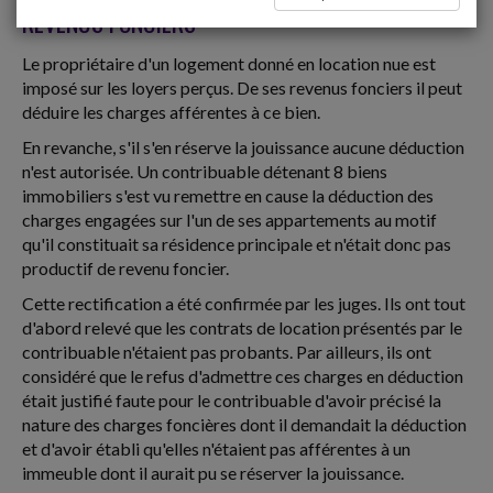
REVENUS FONCIERS
Le propriétaire d'un logement donné en location nue est
imposé sur les loyers perçus. De ses revenus fonciers il peut
déduire les charges afférentes à ce bien.
En revanche, s'il s'en réserve la jouissance aucune déduction
n'est autorisée. Un contribuable détenant 8 biens
immobiliers s'est vu remettre en cause la déduction des
charges engagées sur l'un de ses appartements au motif
qu'il constituait sa résidence principale et n'était donc pas
productif de revenu foncier.
Cette rectification a été confirmée par les juges. Ils ont tout
d'abord relevé que les contrats de location présentés par le
contribuable n'étaient pas probants. Par ailleurs, ils ont
considéré que le refus d'admettre ces charges en déduction
était justifié faute pour le contribuable d'avoir précisé la
nature des charges foncières dont il demandait la déduction
et d'avoir établi qu'elles n'étaient pas afférentes à un
immeuble dont il aurait pu se réserver la jouissance.