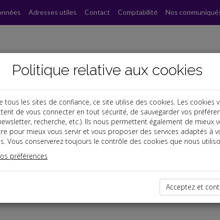
onnées
Adresses utiles
Contact
Comptabilité
Nos communiqué
Politique relative aux cookies
ous les sites de confiance, ce site utilise des cookies. Les cookies 
tent de vous connecter en tout sécurité, de sauvegarder vos préfére
, newsletter, recherche, etc.). Ils nous permettent également de mieux 
tre pour mieux vous servir et vous proposer des services adaptés à v
 du dirigeant
s. Vous conserverez toujours le contrôle des cookies que nous utiliso
vos préférences
s à l'embauche
 et reprise d'entreprise
onstruire son projet
Acceptez et cont
e régime de la microentreprise 2014