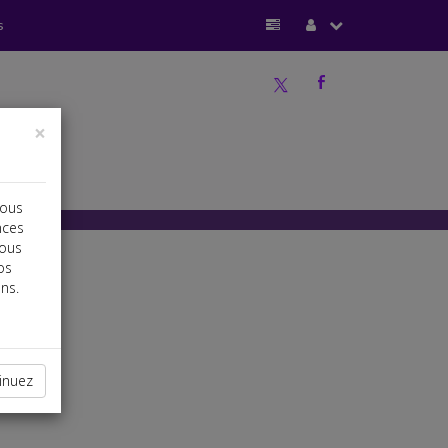
s
a
b
×
vous
nces
vous
os
ns.
inuez