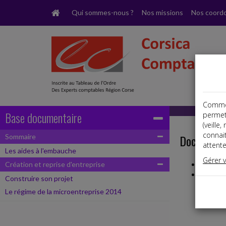
Qui sommes-nous ?
Nos missions
Nos coord
Comme t
Base documentaire
permet
(veille
connai
Documents
Sommaire
attente
Les aides à l'embauche
Gérer 
Création et reprise d'entreprise
Les aide
Création
Construire son projet
C
Le régime de la microentreprise 2014
L