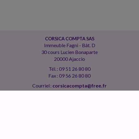
CORSICA COMPTA SAS
Immeuble Fagni - Bât. D
30 cours Lucien Bonaparte
20000 Ajaccio
Tél. : 09 51 26 80 80
Fax : 09 56 26 80 80
Courriel :
corsicacompta@free.fr
ACCUEIL
PLAN
MENTIONS LÉGALES
CONTACT