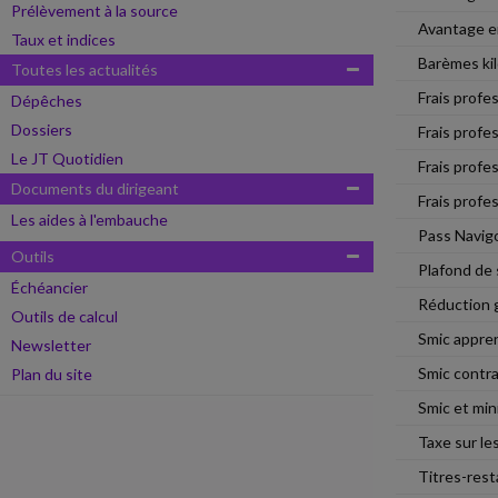
Prélèvement à la source
Avantage e
Taux et indices
Barèmes ki
Toutes les actualités
Frais profe
Dépêches
Dossiers
Frais profes
Le JT Quotidien
Frais profes
Documents du dirigeant
Frais profe
Les aides à l'embauche
Pass Navigo
Outils
Plafond de 
Échéancier
Réduction g
Outils de calcul
Smic appre
Newsletter
Smic contra
Plan du site
Smic et mi
Taxe sur les
Titres-res