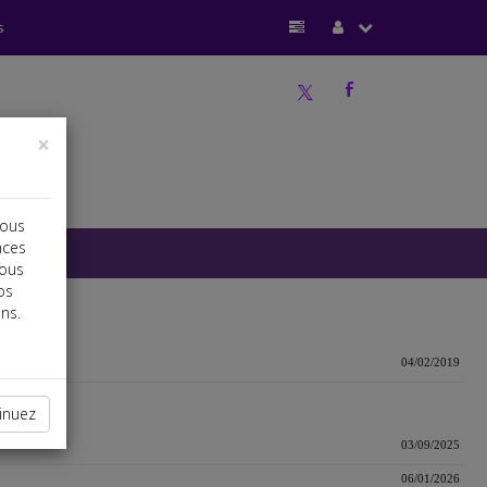
s
a
b
×
vous
nces
vous
os
ns.
04/02/2019
inuez
03/09/2025
06/01/2026