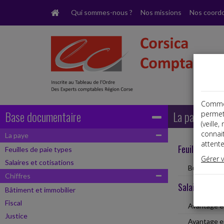
Qui sommes-nous ?
Nos missions
Nos coord
Comme t
Base documentaire
La paye
permet
(veille
connai
La paye
attente
Feuilles de pa
Feuilles de paie types
Gérer 
Salaires et cotisations
Bulletin de
Chiffres
Salaires et c
Bâtiment et immobilier
Fiscal
Avantage e
Justice
Avantage e