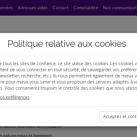
onnées
Adresses utiles
Contact
Comptabilité
Nos communiqué
Politique relative aux cookies
ous les sites de confiance, ce site utilise des cookies. Les cookies 
tent de vous connecter en tout sécurité, de sauvegarder vos préfére
, newsletter, recherche, etc.). Ils nous permettent également de mieux 
tre pour mieux vous servir et vous proposer des services adaptés à v
s. Vous conserverez toujours le contrôle des cookies que nous utiliso
ie types
vos préférences
 paye (cadre ou non cadre)
otisations
Acceptez et cont
n nature nouvelles technologies
n nature repas et logement