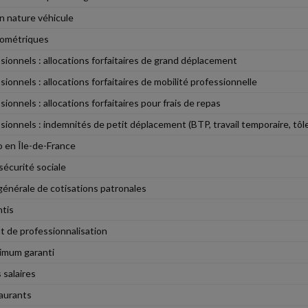
n nature véhicule
lométriques
ssionnels : allocations forfaitaires de grand déplacement
sionnels : allocations forfaitaires de mobilité professionnelle
sionnels : allocations forfaitaires pour frais de repas
ssionnels : indemnités de petit déplacement (BTP, travail temporaire, tôle
 en Île-de-France
sécurité sociale
énérale de cotisations patronales
ntis
t de professionnalisation
nimum garanti
 salaires
taurants