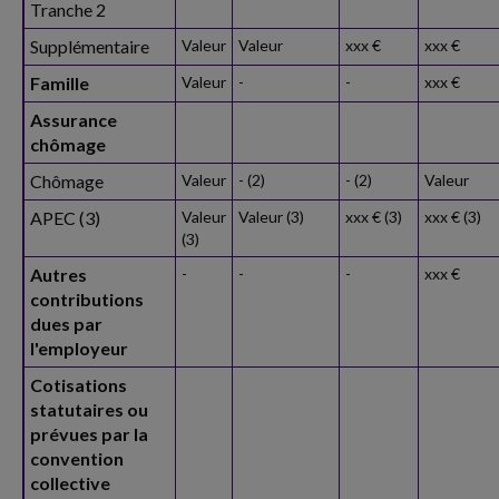
Tranche 2
Supplémentaire
Valeur
Valeur
xxx €
xxx €
Famille
Valeur
-
-
xxx €
Assurance
chômage
Chômage
Valeur
- (2)
- (2)
Valeur
APEC (3)
Valeur
Valeur (3)
xxx € (3)
xxx € (3)
(3)
Autres
-
-
-
xxx €
contributions
dues par
l'employeur
Cotisations
statutaires ou
prévues par la
convention
collective