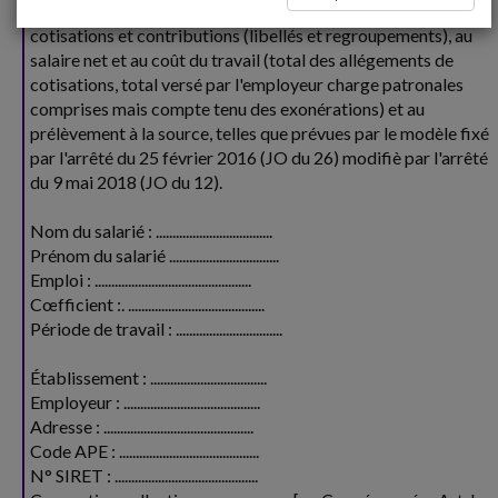
L'exemple ci-dessous illustre les mentions relatives aux
cotisations et contributions (libellés et regroupements), au
salaire net et au coût du travail (total des allégements de
cotisations, total versé par l'employeur charge patronales
comprises mais compte tenu des exonérations) et au
prélèvement à la source, telles que prévues par le modèle fixé
par l'arrêté du 25 février 2016 (JO du 26) modifiè par l'arrêté
du 9 mai 2018 (JO du 12).
Nom du salarié : ...................................
Prénom du salarié .................................
Emploi : ...............................................
Cœfficient :. .........................................
Période de travail : ................................
Établissement : ...................................
Employeur : .........................................
Adresse : .............................................
Code APE : ..........................................
N° SIRET : ...........................................