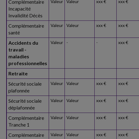
Complémentaire
Valeur
Valeur
xxx €
xxx €
Incapacité
Invalidité Décès
Complémentaire
Valeur
Valeur
xxx €
xxx €
santé
Accidents du
Valeur
-
-
xxx €
travail -
maladies
professionnelles
Retraite
Sécurité sociale
Valeur
Valeur
xxx €
xxx €
plafonnée
Sécurité sociale
Valeur
Valeur
xxx €
xxx €
déplafonnée
Complémentaire
Valeur
Valeur
xxx €
xxx €
Tranche 1
Complémentaire
Valeur
Valeur
xxx €
xxx €