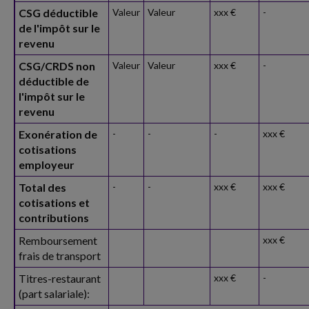
CSG déductible
Valeur
Valeur
xxx €
-
de l'impôt sur le
revenu
CSG/CRDS non
Valeur
Valeur
xxx €
-
déductible de
l'impôt sur le
revenu
Exonération de
-
-
-
xxx €
cotisations
employeur
Total des
-
-
xxx €
xxx €
cotisations et
contributions
Remboursement
xxx €
frais de transport
Titres-restaurant
xxx €
-
(part salariale):