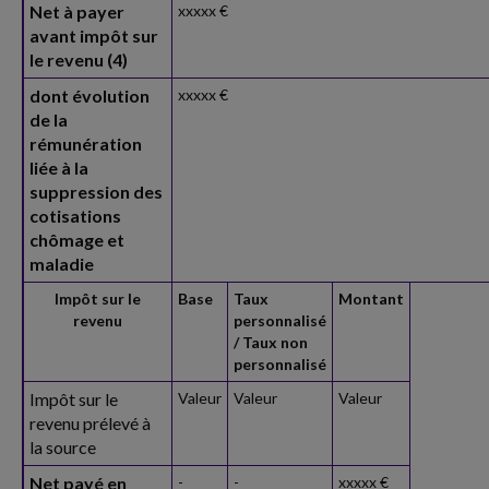
Net à payer
xxxxx €
avant impôt sur
le revenu (4)
dont évolution
xxxxx €
de la
rémunération
liée à la
suppression des
cotisations
chômage et
maladie
Impôt sur le
Base
Taux
Montant
revenu
personnalisé
/ Taux non
personnalisé
Impôt sur le
Valeur
Valeur
Valeur
revenu prélevé à
la source
Net payé en
-
-
xxxxx €