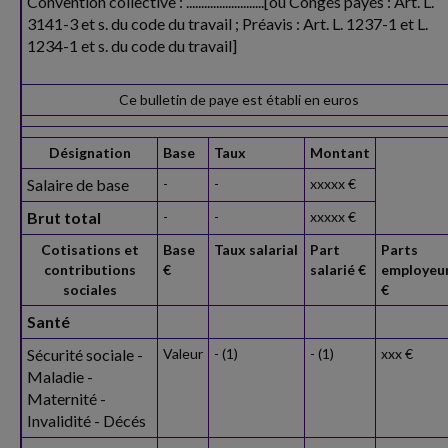
Convention collective : ..........................[ou Congés payés : Art. L.
3141-3 et s. du code du travail ; Préavis : Art. L. 1237-1 et L.
1234-1 et s. du code du travail]
Ce bulletin de paye est établi en euros
Désignation
Base
Taux
Montant
Salaire de base
-
-
xxxxx €
Brut total
-
-
xxxxx €
Cotisations et
Base
Taux salarial
Part
Parts
contributions
€
salarié €
employeu
sociales
€
Santé
Sécurité sociale -
Valeur
- (1)
- (1)
xxx €
Maladie -
Maternité -
Invalidité - Décés