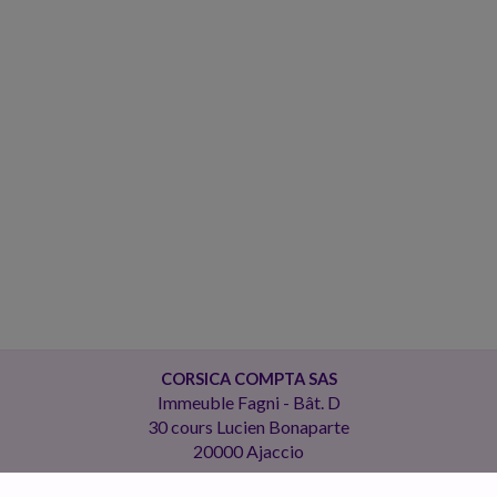
CORSICA COMPTA SAS
Immeuble Fagni - Bât. D
30 cours Lucien Bonaparte
20000 Ajaccio
Tél. : 09 51 26 80 80