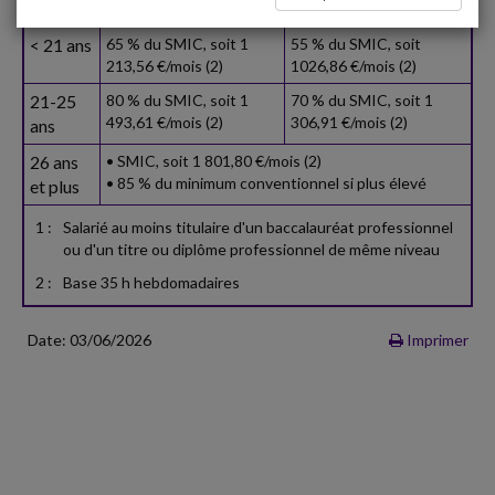
Age
Au moins Bac pro (1)
Autre
< 21 ans
65 % du SMIC, soit 1
55 % du SMIC, soit
213,56 €/mois (2)
1026,86 €/mois (2)
21-25
80 % du SMIC, soit 1
70 % du SMIC, soit 1
493,61 €/mois (2)
306,91 €/mois (2)
ans
26 ans
• SMIC, soit 1 801,80 €/mois (2)
• 85 % du minimum conventionnel si plus élevé
et plus
1 :
Salarié au moins titulaire d'un baccalauréat professionnel
ou d'un titre ou diplôme professionnel de même niveau
2 :
Base 35 h hebdomadaires
Date: 03/06/2026
Imprimer