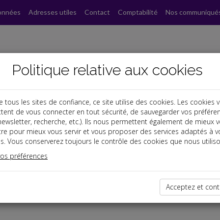
onnées
Adresses utiles
Contact
Comptabilité
Nos communiqué
Politique relative aux cookies
ous les sites de confiance, ce site utilise des cookies. Les cookies 
tent de vous connecter en tout sécurité, de sauvegarder vos préfére
, newsletter, recherche, etc.). Ils nous permettent également de mieux 
tre pour mieux vous servir et vous proposer des services adaptés à v
s. Vous conserverez toujours le contrôle des cookies que nous utiliso
vos préférences
dernières dépêches
Acceptez et cont
es