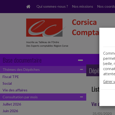
Qui sommes-nous ?
Nos missions
Nos coord
Comme t
Base documentaire
permet
(veille
Dépêches
connai
Thémes des Dépêches
attente
Fiscal TPE
Gérer 
Social
Liste des 
Vie des affaires
Consultation par mois
Vie des affair
Juillet 2026
Juin 2026
31/01/2020