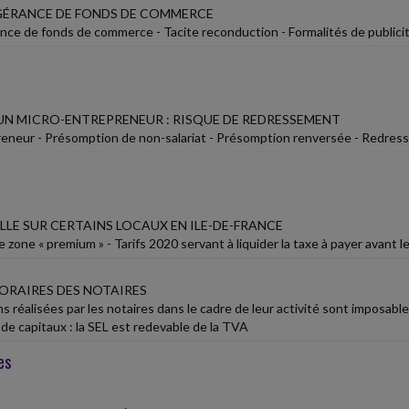
ÉRANCE DE FONDS DE COMMERCE
nce de fonds de commerce - Tacite reconduction - Formalités de publici
UN MICRO-ENTREPRENEUR : RISQUE DE REDRESSEMENT
eneur - Présomption de non-salariat - Présomption renversée - Redre
LLE SUR CERTAINS LOCAUX EN ILE-DE-FRANCE
 zone « premium » - Tarifs 2020 servant à liquider la taxe à payer avant le
ORAIRES DES NOTAIRES
s réalisées par les notaires dans le cadre de leur activité sont imposabl
de capitaux : la SEL est redevable de la TVA
es