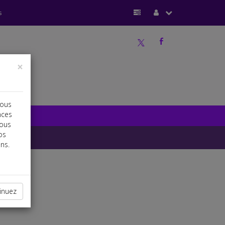
s
a
b
×
vous
nces
vous
os
ns.
inuez