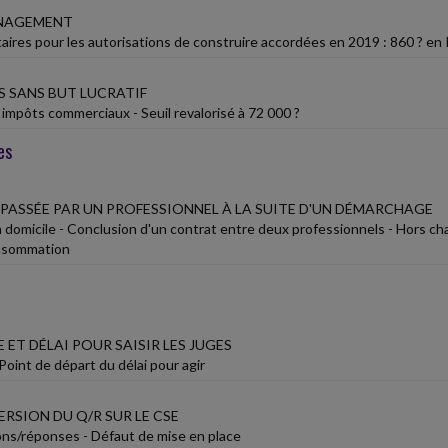
ÉNAGEMENT
taires pour les autorisations de construire accordées en 2019 : 860 ? en 
 SANS BUT LUCRATIF
 impôts commerciaux - Seuil revalorisé à 72 000 ?
es
ASSÉE PAR UN PROFESSIONNEL À LA SUITE D'UN DÉMARCHAGE
omicile - Conclusion d'un contrat entre deux professionnels - Hors champ
onsommation
E ET DÉLAI POUR SAISIR LES JUGES
 Point de départ du délai pour agir
RSION DU Q/R SUR LE CSE
ns/réponses - Défaut de mise en place