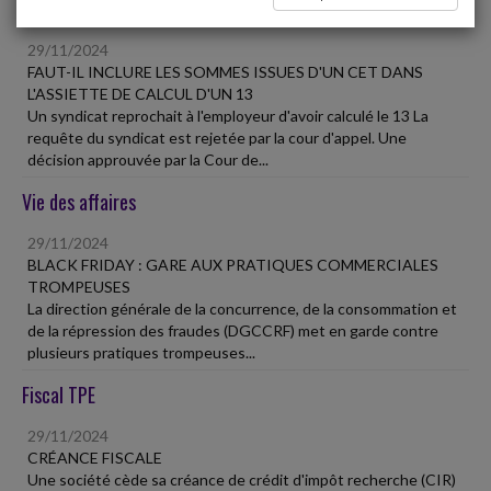
Social
29/11/2024
FAUT-IL INCLURE LES SOMMES ISSUES D'UN CET DANS
L'ASSIETTE DE CALCUL D'UN 13
Un syndicat reprochait à l'employeur d'avoir calculé le 13 La
requête du syndicat est rejetée par la cour d'appel. Une
décision approuvée par la Cour de...
Vie des affaires
29/11/2024
BLACK FRIDAY : GARE AUX PRATIQUES COMMERCIALES
TROMPEUSES
La direction générale de la concurrence, de la consommation et
de la répression des fraudes (DGCCRF) met en garde contre
plusieurs pratiques trompeuses...
Fiscal TPE
29/11/2024
CRÉANCE FISCALE
Une société cède sa créance de crédit d'impôt recherche (CIR)