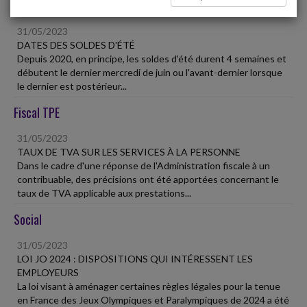
Vie des affaires
31/05/2023
DATES DES SOLDES D'ÉTÉ
Depuis 2020, en principe, les soldes d'été durent 4 semaines et
débutent le dernier mercredi de juin ou l'avant-dernier lorsque
le dernier est postérieur...
Fiscal TPE
31/05/2023
TAUX DE TVA SUR LES SERVICES À LA PERSONNE
Dans le cadre d'une réponse de l'Administration fiscale à un
contribuable, des précisions ont été apportées concernant le
taux de TVA applicable aux prestations...
Social
31/05/2023
LOI JO 2024 : DISPOSITIONS QUI INTÉRESSENT LES
EMPLOYEURS
La loi visant à aménager certaines règles légales pour la tenue
en France des Jeux Olympiques et Paralympiques de 2024 a été