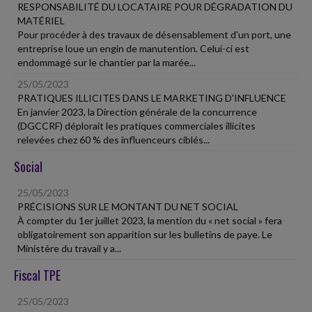
RESPONSABILITÉ DU LOCATAIRE POUR DÉGRADATION DU
MATÉRIEL
Pour procéder à des travaux de désensablement d'un port, une
entreprise loue un engin de manutention. Celui-ci est
endommagé sur le chantier par la marée...
25/05/2023
PRATIQUES ILLICITES DANS LE MARKETING D'INFLUENCE
En janvier 2023, la Direction générale de la concurrence
(DGCCRF) déplorait les pratiques commerciales illicites
relevées chez 60 % des influenceurs ciblés...
Social
25/05/2023
PRÉCISIONS SUR LE MONTANT DU NET SOCIAL
À compter du 1er juillet 2023, la mention du « net social » fera
obligatoirement son apparition sur les bulletins de paye. Le
Ministère du travail y a...
Fiscal TPE
25/05/2023