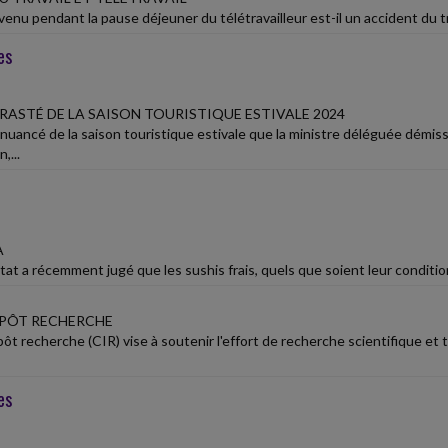
venu pendant la pause déjeuner du télétravailleur est-il un accident du tra
es
RASTÉ DE LA SAISON TOURISTIQUE ESTIVALE 2024
 nuancé de la saison touristique estivale que la ministre déléguée démis
...
A
tat a récemment jugé que les sushis frais, quels que soient leur conditi
MPÔT RECHERCHE
pôt recherche (CIR) vise à soutenir l'effort de recherche scientifique e
es