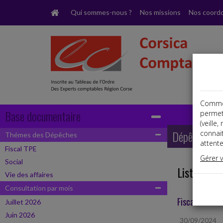
Qui sommes-nous ?
Nos missions
Nos coord
Comme t
Base documentaire
permet
(veille
Dépêches
connai
Thémes des Dépêches
attente
Fiscal TPE
Gérer 
Social
Liste des 
Vie des affaires
Consultation par mois
Fiscal TPE
Juillet 2026
Juin 2026
30/09/2024