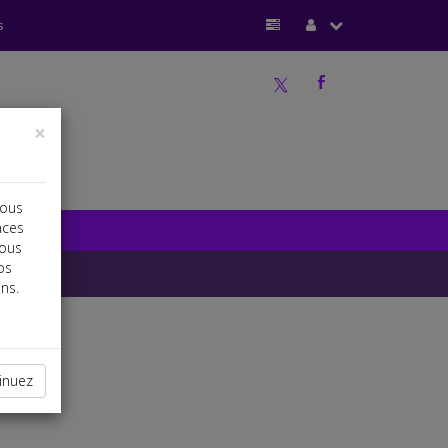
s
a
b
×
vous
nces
vous
os
ns.
inuez