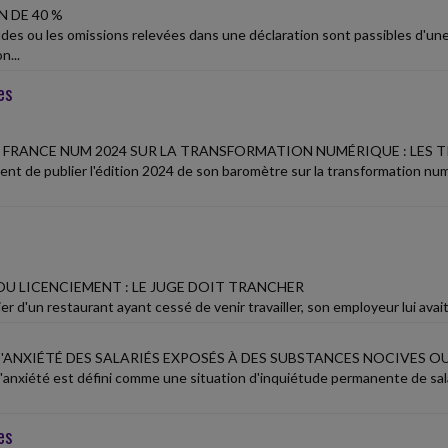
 DE 40 %
udes ou les omissions relevées dans une déclaration sont passibles d'u
n...
es
FRANCE NUM 2024 SUR LA TRANSFORMATION NUMÉRIQUE : LES T
ent de publier l'édition 2024 de son baromètre sur la transformation n
OU LICENCIEMENT : LE JUGE DOIT TRANCHER
ier d'un restaurant ayant cessé de venir travailler, son employeur lui ava
D'ANXIÉTÉ DES SALARIÉS EXPOSÉS À DES SUBSTANCES NOCIVES O
d'anxiété est défini comme une situation d'inquiétude permanente de sa
es