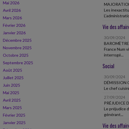
Mai 2026
MAJORATION
Les inexactit
Avril 2026
L'administratio
Mars 2026
Février 2026
Vie des affair
Janvier 2026
30/09/2024
Décembre 2025
BAROMÈTRE 
Novembre 2025
France Num vi
interrogé...
Octobre 2025
Septembre 2025
Social
Août 2025
30/09/2024
Juillet 2025
DÉMISSION 
Juin 2025
Le chef cuisin
Mai 2025
27/09/2024
Avril 2025
PRÉJUDICE 
Mars 2025
Le préjudice 
générant...
Février 2025
Janvier 2025
Vie des affair