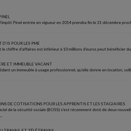
PINEL
'impôt Pinel entrée en vigueur en 2014 prendra fin le 31 décembre procha
 D'IS POUR LES PME
e chiffre d'affaires est inférieur à 10 millions d'euros peut bénéficier du
ÈRE ET IMMEUBLE VACANT
dant un immeuble à usage professionnel, qu'elle donne en location, soll
NS DE COTISATIONS POUR LES APPRENTIS ET LES STAGIAIRES
ficiel de la sécurité sociale (BOSS) s'est récemment doté de deux nouvel
..
U TRAVAIL ET TÉLÉTRAVAIL