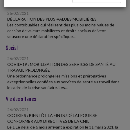
Fiscal TPE
26/02/2021
DÉCLARATION DES PLUS-VALUES MOBILIÈRES
Les contribuables qui réalisent des plus ou moins-values de
cession de valeurs mobilières et droits sociaux doivent
souscrire une déclaration spécifique...
Social
26/02/2021
COVID-19 : MOBILISATION DES SERVICES DE SANTÉ AU
TRAVAIL PROLONGÉE
Une ordonnance prolonge les missions et prérogatives
exceptionnelles confiées aux services de santé au travail dans
le cadre de la crise sanitaire. Les...
Vie des affaires
26/02/2021
COOKIES : BIENTÔT LA FIN DU DÉLAI POUR SE
CONFORMER AUX DIRECTIVES DE LA CNIL
Le 1 Le délai de 6 mois arrivant à expiration le 31 mars 2021, la